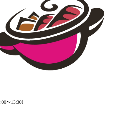
57
00～13:30）