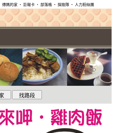
‧
傅媽的家
‧
巨報卡
‧
部落格
‧
探險隊
‧
人力粉絲團