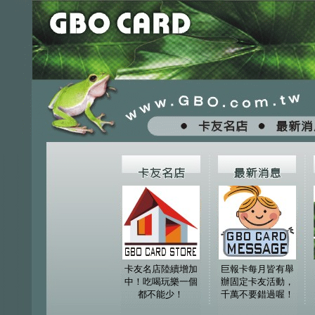
卡友名店陸續增加
巨報卡每月皆有舉
中！吃喝玩樂一個
辦固定卡友活動，
都不能少！
千萬不要錯過喔！