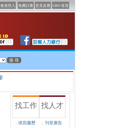
筆
找工作
找人才
．
填寫履歷
．
刊登廣告