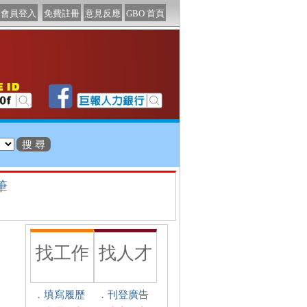
筆
找工作
找人才
．
填寫履歷
．
刊登廣告