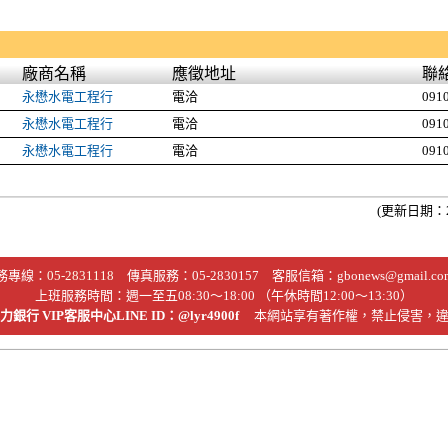
廠商名稱
應徵地址
聯
永懋水電工程行
電洽
091
永懋水電工程行
電洽
091
永懋水電工程行
電洽
091
(更新日期：2
務專線：
05-2831118
傳真服務：05-2830157 客服信箱：
gbonews@gmail.co
上班服務時間：週一至五08:30～18:00 （午休時間12:00～13:30）
銀行 VIP客服中心LINE ID：@lyr4900f
本網站享有著作權，禁止侵害，