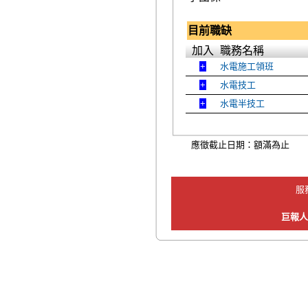
目前職缺
加入
職務名稱
水電施工領班
水電技工
水電半技工
應徵截止日期：額滿為止
服
巨報人力