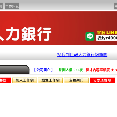
點我到巨報人力銀行粉絲團
[
]
公司簡介
點閱人氣：82次
徵才內容詳細度
★
作技術