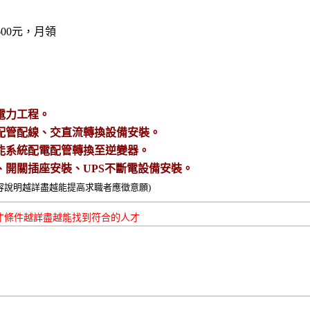
2600元，月領
流電力工程。
家配管配線、交直流轉換設備安裝。
陽能系統配電配管轉換至逆變器。
具、開關插座安裝、UPS不斷電設備安裝。
容說明越詳盡越能提高求職者應徵意願)
才條件越詳盡越能找到符合的人才