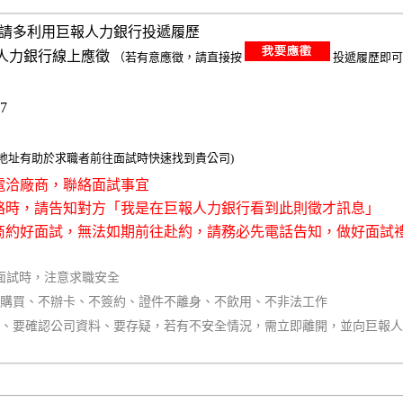
請多利用巨報人力銀行投遞履歷
人力銀行線上應徵
（若有意應徵，請直接按
投遞履歷即可
47
整地址有助於求職者前往面試時快速找到貴公司)
接電洽廠商，聯絡面試事宜
聯絡時，請告知對方「我是在巨報人力銀行看到此則徵才訊息」
廠商約好面試，無法如期前往赴約，請務必先電話告知，做好面試
面試時，注意求職安全
不購買、不辦卡、不簽約、證件不離身、不飲用、不非法工作
同、要確認公司資料、要存疑，若有不安全情況，需立即離開，並向巨報