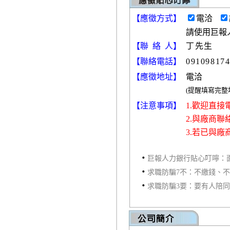
【
應徵方式
】
電洽
請使用巨報
【聯 絡 人】
丁先生
【聯絡電話】
09109817
【應徵地址】
電洽
(提醒填寫完
【注意事項】
1.歡迎直
2.與廠商
3.若已與
‧
巨報人力銀行貼心叮嚀：
‧
求職防騙7不：不繳錢、
‧
求職防騙3要：要有人陪