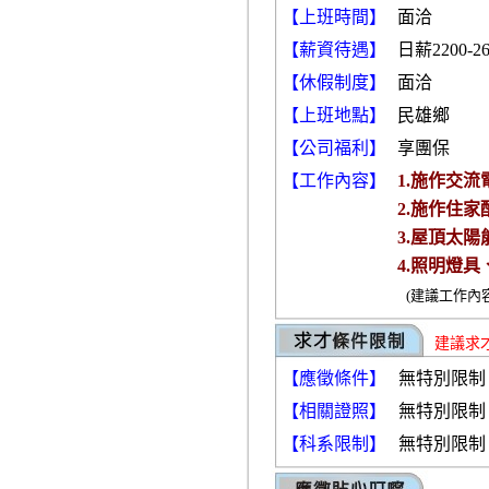
【上班時間】
面洽
【薪資待遇】
日薪2200-
【休假制度】
面洽
【上班地點】
民雄鄉
【公司福利】
享團保
【工作內容】
1.施作交
2.施作住
3.屋頂太
4.照明燈
(建議工作內
建議求
【應徵條件】
無特別限制
【相關證照】
無特別限制
【科系限制】
無特別限制