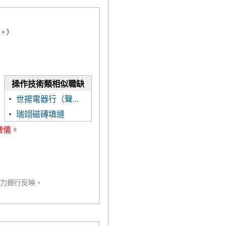
。）
操作技術類相似職缺
‧
世揚電器行（聲...
‧
瑞翊磁磚填縫
禮儀。
人力銀行反映。