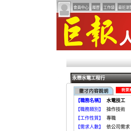
永懋水電工程行
【職務名稱】
水電技工
【職務類別】
操
【工作性質】
專職
【需求人數】
依公司需求