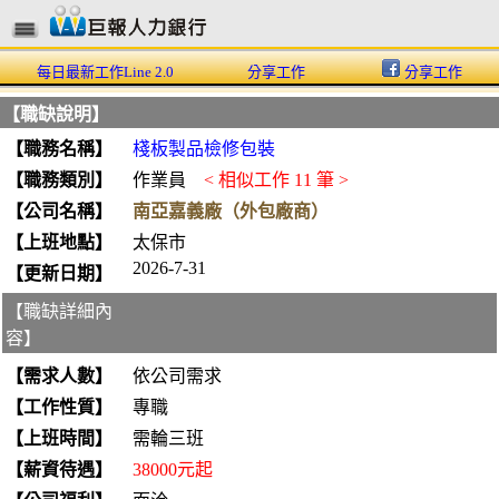
每日最新工作Line 2.0
分享工作
分享工作
【職缺說明】
【職務名稱】
棧板製品檢修包裝
【職務類別】
作業員
< 相似工作
11 筆
>
【公司名稱】
南亞嘉義廠（外包廠商）
【上班地點】
太保市
2026-7-31
【更新日期】
【職缺詳細內
容】
【需求人數】
依公司需求
【工作性質】
專職
【上班時間】
需輪三班
【薪資待遇】
38000元起