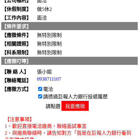
【公司福利】
面洽
【休假制度】
做5休2
【工作內容】
面洽
【條件要求】
【應徵條件】
無特別限制
【相關證照】
無特別限制
【科系限制】
無特別限制
【應徵叮嚀】
【聯 絡 人】
張小姐
0938711107
【聯絡電話】
【應徵方式】
電洽
請透過巨報人力銀行投遞履歷
請點選
我要應徵
【注意事項】
1、歡迎直接電洽廠商，聯絡面試事宜
2、與廠商聯絡時，請告知對方「我是在巨報人力銀行看到