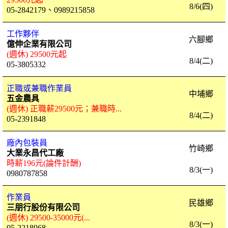
8/6(四)
05-2842179、0989215858
工作夥伴
六腳鄉
億伸企業有限公司
(週休) 29500元起
8/4(二)
05-3805332
正職或兼職作業員
中埔鄉
五金農具
(週休) 正職薪29500元；兼職時...
8/4(二)
05-2391848
廠內包裝員
竹崎鄉
大業永昌代工廠
時薪196元(論件計酬)
8/3(一)
0980787858
作業員
民雄鄉
三朋行股份有限公司
(週休) 29500-35000元(...
8/3(一)
05-2218968