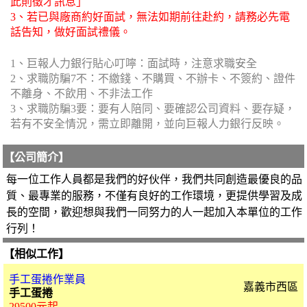
此則徵才訊息」
3、若已與廠商約好面試，無法如期前往赴約，請務必先電
話告知，做好面試禮儀。
1、巨報人力銀行貼心叮嚀：面試時，注意求職安全
2、求職防騙7不：不繳錢、不購買、不辦卡、不簽約、證件
不離身、不飲用、不非法工作
3、求職防騙3要：要有人陪同、要確認公司資料、要存疑，
若有不安全情況，需立即離開，並向巨報人力銀行反映。
【公司簡介】
每一位工作人員都是我們的好伙伴，我們共同創造最優良的品
質、最專業的服務，不僅有良好的工作環境，更提供學習及成
長的空間，歡迎想與我們一同努力的人一起加入本單位的工作
行列！
【相似工作】
手工蛋捲作業員
嘉義市西區
手工蛋捲
29500元起