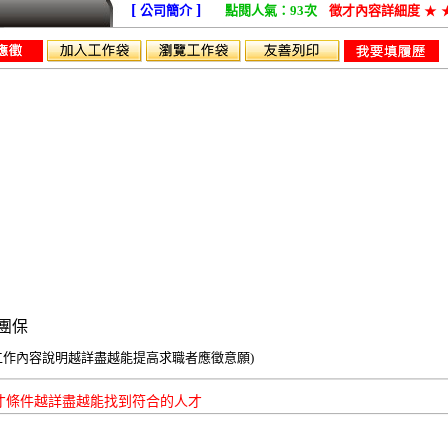
[
]
公司簡介
點閱人氣：93次
徵才內容詳細度
★
作業員
團保
工作內容說明越詳盡越能提高求職者應徵意願)
才條件越詳盡越能找到符合的人才