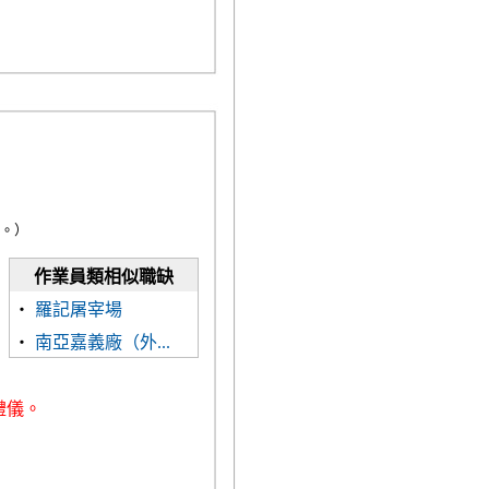
。）
作業員類相似職缺
‧
羅記屠宰場
‧
南亞嘉義廠（外...
禮儀。