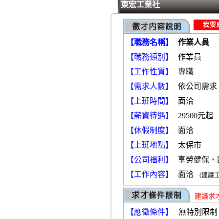
東宏工業社
【職務名稱】
作業人員
【職務類別】
【工作性質】
專職
【需求人數】
依公司需求
【上班時間】
面洽
【薪資待遇】
29500元起
【休假制度】
面洽
【上班地點】
太保市
【公司福利】
享勞健保、
【工作內容】
面洽
(建議
建議求
【應徵條件】
無特別限制