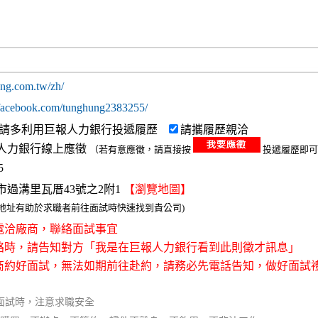
ung.com.tw/zh/
.facebook.com/tunghung2383255/
請多利用巨報人力銀行投遞履歷
請攜履歷親洽
人力銀行線上應徵
（若有意應徵，請直接按
投遞履歷即可
5
市過溝里瓦厝43號之2附1
【瀏覽地圖】
整地址有助於求職者前往面試時快速找到貴公司)
接電洽廠商，聯絡面試事宜
聯絡時，請告知對方「我是在巨報人力銀行看到此則徵才訊息」
廠商約好面試，無法如期前往赴約，請務必先電話告知，做好面試
面試時，注意求職安全