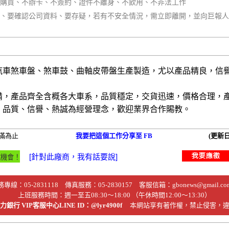
不購買、不辦卡、不簽約、證件不離身、不飲用、不非法工作
同、要確認公司資料、要存疑，若有不安全情況，需立即離開，並向巨報
汽車煞車盤、煞車鼓、曲軸皮帶盤生產製造，尤以產品精良，信
備，產品齊全含概各大車系，品質穩定，交貨迅速，價格合理，
、品質、信譽、熱誠為經營理念，歡迎業界合作賜教。
滿為止
我要把這個工作分享至 FB
(更新日
務專線：
05-2831118
傳真服務：05-2830157 客服信箱：
gbonews@gmail.co
上班服務時間：週一至五08:30～18:00 （午休時間12:00～13:30）
銀行 VIP客服中心LINE ID：@lyr4900f
本網站享有著作權，禁止侵害，