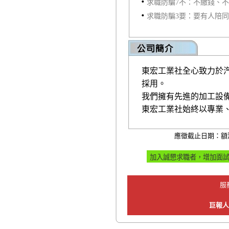
‧
求職防騙7不：不繳錢、
‧
求職防騙3要：要有人陪
東宏工業社全心致力於
採用。
我們擁有先進的加工設
東宏工業社始終以專業
應徵截止日期：額
服
巨報人力