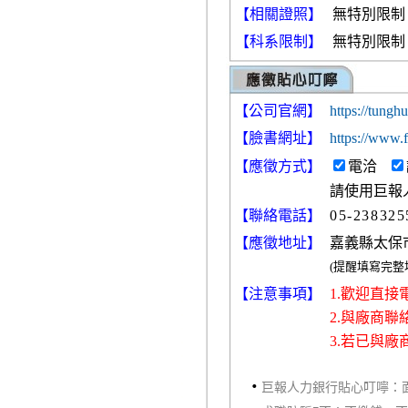
【相關證照】
無特別限制
【科系限制】
無特別限制
【公司官網】
https://tungh
【臉書網址】
https://www
【
應徵方式
】
電洽
請使用巨報
【聯絡電話】
05-238325
【應徵地址】
嘉義縣太保
(提醒填寫完
【注意事項】
1.歡迎直
2.與廠商
3.若已與
‧
巨報人力銀行貼心叮嚀：