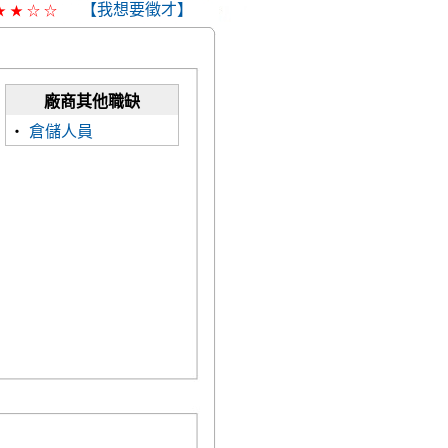
【我想要徵才】
★
★
☆
☆
廠商其他職缺
‧
倉儲人員