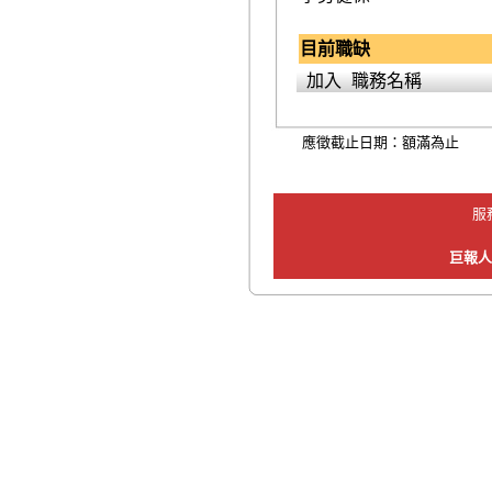
目前職缺
加入
職務名稱
應徵截止日期：額滿為止
服
巨報人力