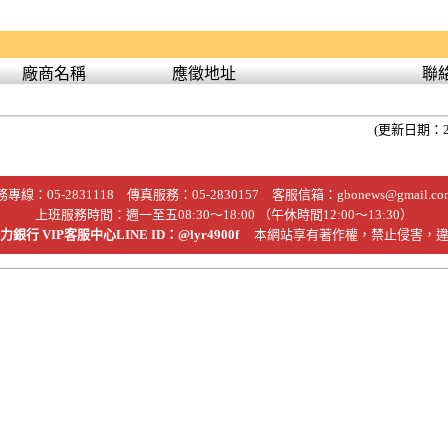
廠商名稱
應徵地址
聯
(更新日期：20
務專線：
05-2831118
傳真服務：05-2830157 客服信箱：
gbonews@gmail.co
上班服務時間：週一至五08:30～18:00 （午休時間12:00～13:30）
銀行 VIP客服中心LINE ID：@lyr4900f
本網站享有著作權，禁止侵害，