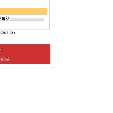
絡電話
26-6-23 )
m
違者必究