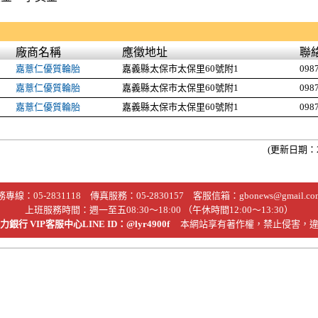
廠商名稱
應徵地址
聯
嘉薏仁優質輪胎
嘉義縣太保市太保里60號附1
098
嘉薏仁優質輪胎
嘉義縣太保市太保里60號附1
098
嘉薏仁優質輪胎
嘉義縣太保市太保里60號附1
098
(更新日期：2
務專線：
05-2831118
傳真服務：05-2830157 客服信箱：
gbonews@gmail.co
上班服務時間：週一至五08:30～18:00 （午休時間12:00～13:30）
銀行 VIP客服中心LINE ID：@lyr4900f
本網站享有著作權，禁止侵害，