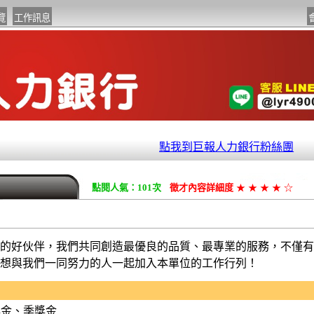
點我到巨報人力銀行粉絲團
點閱人氣：101次
徵才內容詳細度
★
★
★
★
☆
的好伙伴，我們共同創造最優良的品質、最專業的服務，不僅有
想與我們一同努力的人一起加入本單位的工作行列！
獎金、季獎金