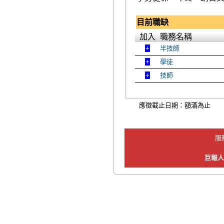
目前職缺
加入
職務名稱
半技師
學徒
技師
應徵截止日期：額滿為止
服
巨報人力