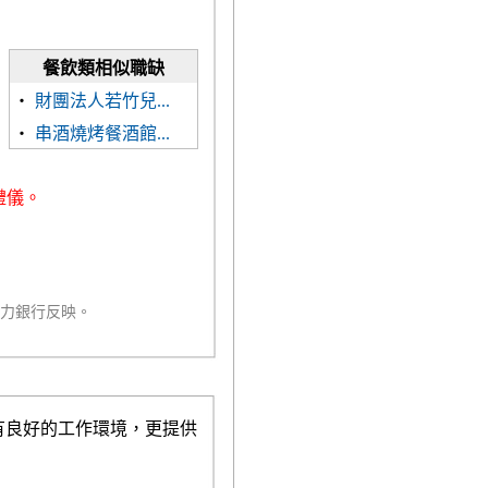
餐飲類相似職缺
‧
財團法人若竹兒...
‧
串酒燒烤餐酒館...
禮儀。
人力銀行反映。
有良好的工作環境，更提供