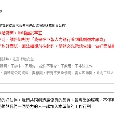
79
整地址有助於求職者前往面試時快速找到貴公司)
接電洽廠商，聯絡面試事宜
聯絡時，請告知對方「我是在巨報人力銀行看到此則徵才訊息」
廠商約好面試，無法如期前往赴約，請務必先電話告知，做好面試
面試時，注意求職安全
不購買、不辦卡、不簽約、證件不離身、不飲用、不非法工作
同、要確認公司資料、要存疑，若有不安全情況，需立即離開，並向巨報
們的好伙伴，我們共同創造最優良的品質、最專業的服務，不僅
迎想與我們一同努力的人一起加入本單位的工作行列！