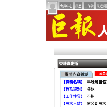
香味真粥道
【職務名稱】
早晚班暑假
【職務類別】
【工作性質】
不拘
【需求人數】
依公司需求