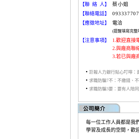
【聯 絡 人】
蔡小姐
【聯絡電話】
09333770
【應徵地址】
電洽
(提醒填寫完
【注意事項】
1.歡迎直
2.與廠商
3.若已與
‧
巨報人力銀行貼心叮嚀：
‧
求職防騙7不：不繳錢、
‧
求職防騙3要：要有人陪
每一位工作人員都是我
學習及成長的空間，歡