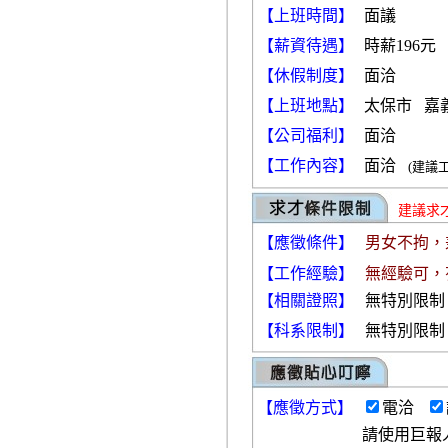
【上班時間】
面議
【薪資待遇】
時薪196元
【休假制度】
面洽
【上班地點】
太保市 嘉
【公司福利】
面洽
【工作內容】
面洽
(建議
建議求
【應徵條件】
男女不拘，
【工作經驗】
無經驗可，
【相關證照】
無特別限制
【科系限制】
無特別限制
【
應徵方式
】
電洽
請使用巨報