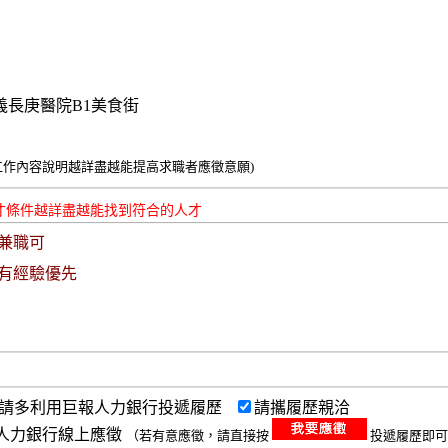
義長庚醫院B1美食街
工作內容說明越詳盡越能提高求職者應徵意願)
才條件越詳盡越能找到符合的人才
兼職可
有經驗優先
請多利用巨報人力銀行投遞履歷
請攜履歷親洽
人力銀行線上應徵
（若有意應徵，請直接按
投遞履歷即可