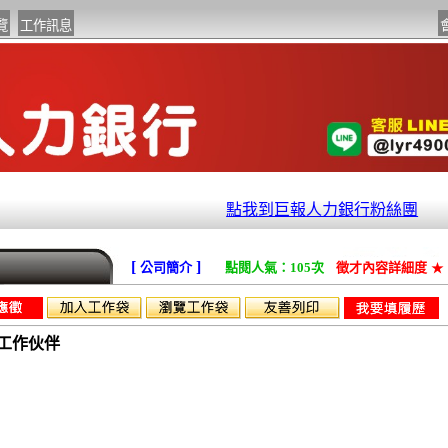
點我到巨報人力銀行粉絲團
[
]
公司簡介
點閱人氣：105次
徵才內容詳細度
★
工作伙伴
餐飲