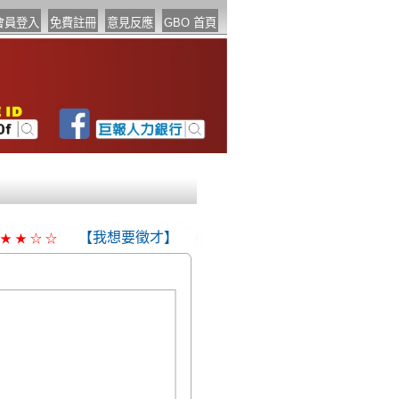
【我想要徵才】
★
★
☆
☆