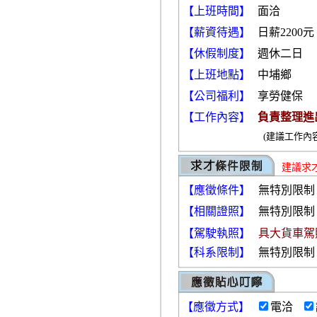
【上班時間】
面洽
【薪資待遇】
日薪2200元
【休假制度】
週休二日
【上班地點】
中埔鄉
【公司福利】
享勞健保
【工作內容】
負責整理進
(建議工作內
建議求
【應徵條件】
無特別限制
【相關證照】
無特別限制
【駕駛執照】
具大貨車駕
【科系限制】
無特別限制
【
應徵方式
】
電洽