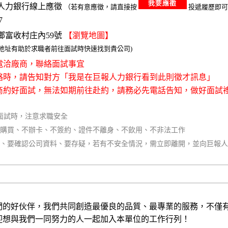
人力銀行線上應徵
（若有意應徵，請直接按
投遞履歷即可
7
鄉富收村庄內59號
【瀏覽地圖】
整地址有助於求職者前往面試時快速找到貴公司)
接電洽廠商，聯絡面試事宜
聯絡時，請告知對方「我是在巨報人力銀行看到此則徵才訊息」
廠商約好面試，無法如期前往赴約，請務必先電話告知，做好面試
面試時，注意求職安全
不購買、不辦卡、不簽約、證件不離身、不飲用、不非法工作
同、要確認公司資料、要存疑，若有不安全情況，需立即離開，並向巨報
們的好伙伴，我們共同創造最優良的品質、最專業的服務，不僅
迎想與我們一同努力的人一起加入本單位的工作行列！