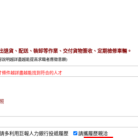
出退貨、配送、裝卸等作業、交付貨物簽收、定期檢修車輛。
容說明越詳盡越能提高求職者應徵意願)
才條件越詳盡越能找到符合的人才
照
請多利用巨報人力銀行投遞履歷
請攜履歷親洽