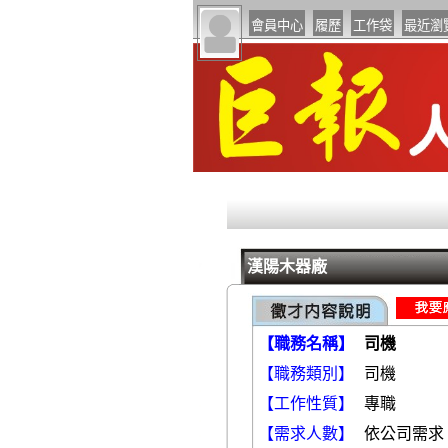
漢陽木器廠
【職務名稱】
司機
【職務類別】
【工作性質】
專職
【需求人數】
依公司需求