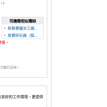
。）
司機類相似職缺
‧
新聯豐碾米工廠...
‧
泉豐碎石廠（股...
禮儀。
人力銀行反映。
有良好的工作環境，更提供