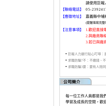
請使用巨報
【聯絡電話】
05-239241
【應徵地址】
嘉義縣中埔
(提醒填寫完
【注意事項】
1.歡迎直
2.與廠商
3.若已與
‧
巨報人力銀行貼心叮嚀：
‧
求職防騙7不：不繳錢、
‧
求職防騙3要：要有人陪
每一位工作人員都是我
學習及成長的空間，歡