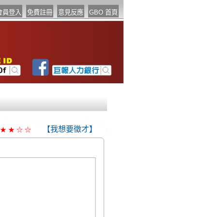
【我想要徵才】
★
★
☆
☆