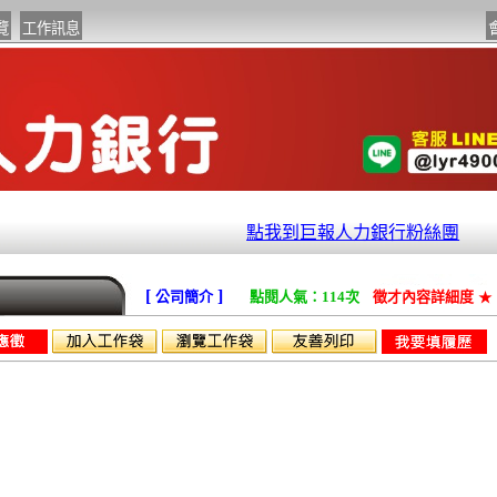
點我到巨報人力銀行粉絲團
[
]
公司簡介
點閱人氣：114次
徵才內容詳細度
★
司機