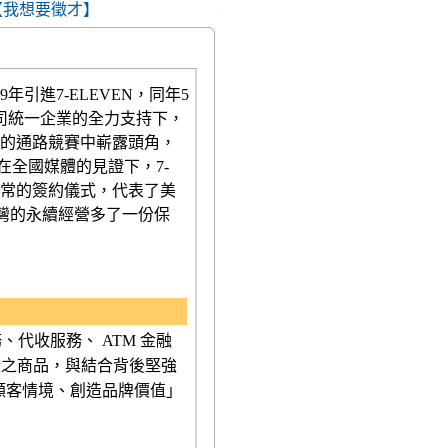
【我想要徵才】
引進7-ELEVEN，同年5
司統一企業的全力支持下，
的通路競賽中嶄露頭角，
在全國媒體的見證下，7-
間不尋常的簽約儀式，代表了美
台灣的永續經營多了一份保
、代收服務、 ATM 金融
證之商品，與結合背後堅強
入顧客情境、創造品牌價值」