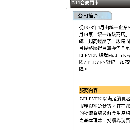
7-11合泰門市
從1978年4月由統一企
月14家「統一超級商店
統一超商經歷了一段時間
最後終贏得台灣零售業第一
ELEVEN 總裁Mr. 
國7-ELEVEN對統一
障。
服務內容
7-ELEVEN 以滿足
服務與宅急便等，在在
的物流系統及鮮食生產線
之基本理念，持續為消