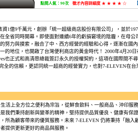
點閱人氣：90次
徵才內容詳細度
★
★
★
★
☆
業集資1億9千萬元，創辦「統一超級商店股份有限公司」，並於1979年
」在全省同時開幕。即使面對連續6年的虧損窘境的陰霾，在母公
的努力與摸索，融合了中、西方經營的經驗和心得，逐漸在國內
的地位，也開啟了台灣便利商店的黃金時代！ 2000年4月20日
Jim Keyes也正式和高清愿總裁簽訂永久的授權契約，這項在國際
超商完全的信賴，更認同統一超商的經營實力，也對7-ELEVEN在
消費者生活上全方位之便利為宗旨，從鮮食飲料、一般商品、沖印服務
都是我們秉持創新與變革的精神，堅持提供品質優良、健康有保
，所為顧客帶來的優質服務。未來 7-ELEVEN 仍將秉持「融
費者提供更新更好的商品與服務。