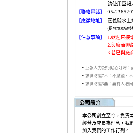
請使用巨報
【聯絡電話】
05-236529
【應徵地址】
嘉義縣水上鄉
(提醒填寫完
【注意事項】
1.歡迎直
2.與廠商
3.若已與
‧
巨報人力銀行貼心叮嚀：
‧
求職防騙7不：不繳錢、
‧
求職防騙3要：要有人陪
本公司創立至今，負責
經營及成長為理念，我
加入我們的工作行列。