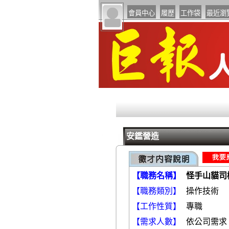
安鑑營造
【職務名稱】
怪手山貓司
【職務類別】
操
【工作性質】
專職
【需求人數】
依公司需求