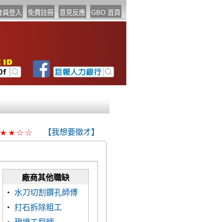
【我想要徵才】
★
★
☆
☆
廠商其他職缺
‧
水刀切割鑽孔師傅
‧
打石拆除粗工