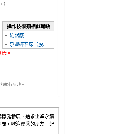
。）
操作技術類相似職缺
‧
紙器廠
‧
泉豐碎石廠（股...
禮儀。
人力銀行反映。
著穩健發展、追求企業永續
空間，歡迎優秀的朋友一起