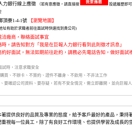
人力銀行線上應徵
（若有意應徵，請直接按
投遞履歷即可
2
頂寮1-4-1號
【瀏覽地圖】
整地址有助於求職者前往面試時快速找到貴公司)
接電洽廠商，聯絡面試事宜
聯絡時，請告知對方「我是在巨報人力銀行看到此則徵才訊息」
廠商約好面試，無法如期前往赴約，請務必先電話告知，做好面試
面試時，注意求職安全
不購買、不辦卡、不簽約、證件不離身、不飲用、不非法工作
同、要確認公司資料、要存疑，若有不安全情況，需立即離開，並向巨報
本著提供良好的品質及專業的態度，給予客戶最好的產品，秉持
們重視每一位員工，除了有良好工作環境、也提供學習及成長的