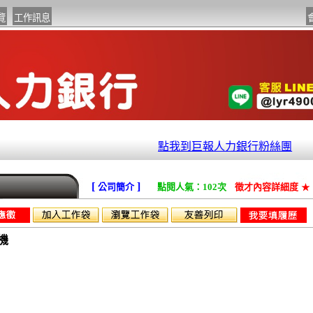
點我到巨報人力銀行粉絲團
[
]
公司簡介
點閱人氣：102次
徵才內容詳細度
★
機
作技術