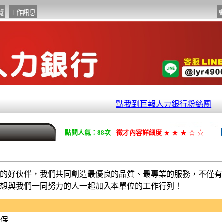
點我到巨報人力銀行粉絲團
點閱人氣：88次
徵才內容詳細度
★
★
★
☆
☆
的好伙伴，我們共同創造最優良的品質、最專業的服務，不僅有
想與我們一同努力的人一起加入本單位的工作行列！
團保