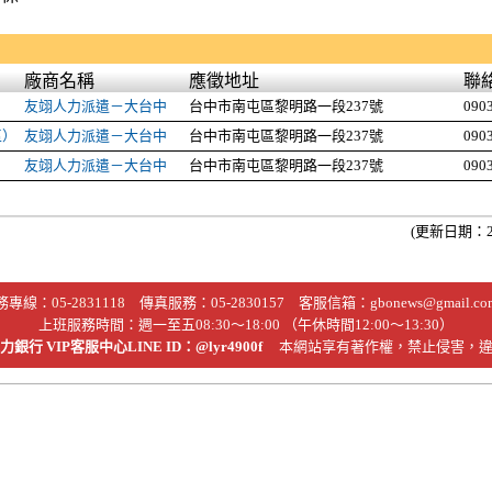
廠商名稱
應徵地址
聯
）
友翊人力派遣－大台中
台中市南屯區黎明路一段237號
090
區）
友翊人力派遣－大台中
台中市南屯區黎明路一段237號
090
）
友翊人力派遣－大台中
台中市南屯區黎明路一段237號
090
(更新日期：20
務專線：
05-2831118
傳真服務：05-2830157 客服信箱：
gbonews@gmail.co
上班服務時間：週一至五08:30～18:00 （午休時間12:00～13:30）
銀行 VIP客服中心LINE ID：@lyr4900f
本網站享有著作權，禁止侵害，