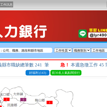
義縣市職缺總筆數
241
筆
急！
本週急徵工作
45 
2
5
1