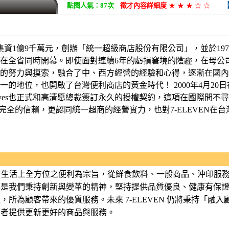
點閱人氣：87次
徵才內容詳細度
★
★
★
☆
☆
業集資1億9千萬元，創辦「統一超級商店股份有限公司」，並於1979年
」在全省同時開幕。即使面對連續6年的虧損窘境的陰霾，在母公
的努力與摸索，融合了中、西方經營的經驗和心得，逐漸在國內
的地位，也開啟了台灣便利商店的黃金時代！ 2000年4月20日
Jim Keyes也正式和高清愿總裁簽訂永久的授權契約，這項在國際
超商完全的信賴，更認同統一超商的經營實力，也對7-ELEVEN在
消費者生活上全方位之便利為宗旨，從鮮食飲料、一般商品、沖印服務
都是我們秉持創新與變革的精神，堅持提供品質優良、健康有保
，所為顧客帶來的優質服務。未來 7-ELEVEN 仍將秉持「融
費者提供更新更好的商品與服務。