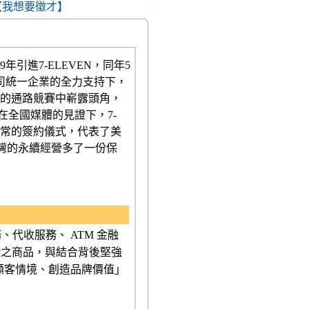
【我想要徵才】
引進7-ELEVEN，同年5
司統一企業的全力支持下，
的通路競賽中嶄露頭角，
在全國媒體的見證下，7-
間不尋常的簽約儀式，代表了美
台灣的永續經營多了一份保
、代收服務、 ATM 金融
證之商品，與結合背後堅強
入顧客情境、創造品牌價值」