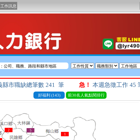
義縣市職缺總筆數
241
筆
急！
本週急徵工作
45 
2
5
1