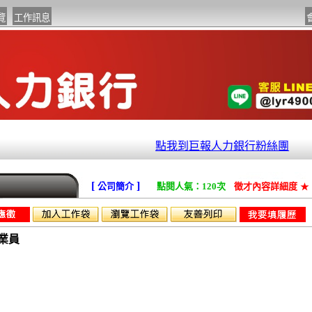
點我到巨報人力銀行粉絲團
[
]
公司簡介
點閱人氣：120次
徵才內容詳細度
★
業員
作業員