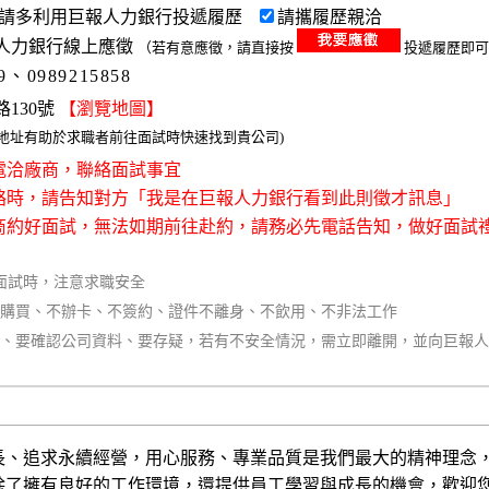
請多利用巨報人力銀行投遞履歷
請攜履歷親洽
人力銀行線上應徵
（若有意應徵，請直接按
投遞履歷即可
79、0989215858
130號
【瀏覽地圖】
整地址有助於求職者前往面試時快速找到貴公司)
接電洽廠商，聯絡面試事宜
聯絡時，請告知對方「我是在巨報人力銀行看到此則徵才訊息」
廠商約好面試，無法如期前往赴約，請務必先電話告知，做好面試
面試時，注意求職安全
不購買、不辦卡、不簽約、證件不離身、不飲用、不非法工作
同、要確認公司資料、要存疑，若有不安全情況，需立即離開，並向巨報
長、追求永續經營，用心服務、專業品質是我們最大的精神理念
除了擁有良好的工作環境，還提供員工學習與成長的機會，歡迎