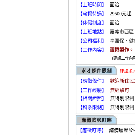
【上班時間】
面洽
【薪資待遇】
29500元起
【休假制度】
面洽
【上班地點】
嘉義市西
【公司福利】
享團保、健
【工作內容】
蛋捲製作。
(建議工作內
建議求
【應徵條件】
歡迎新住民
【工作經驗】
無經驗可
【相關證照】
無特別限制
【科系限制】
無特別限制
【應徵叮嚀】
請備履歷於