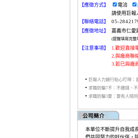
【
應徵方式
】
電洽
請使用巨報
【聯絡電話】
05-28421
【應徵地址】
嘉義市仁愛路
(提醒填寫完
【注意事項】
1.歡迎直
2.與廠商
3.若已與
‧
巨報人力銀行貼心叮嚀：
‧
求職防騙7不：不繳錢、
‧
求職防騙3要：要有人陪
本單位不斷提升自我成
們共同努力的好伙伴，