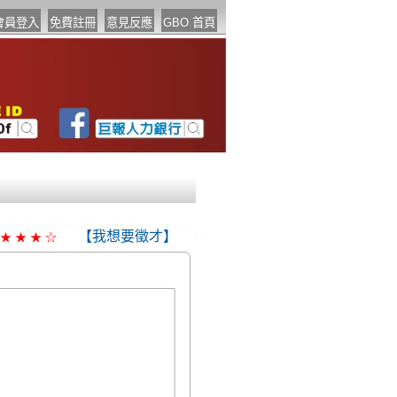
【我想要徵才】
★
★
★
☆