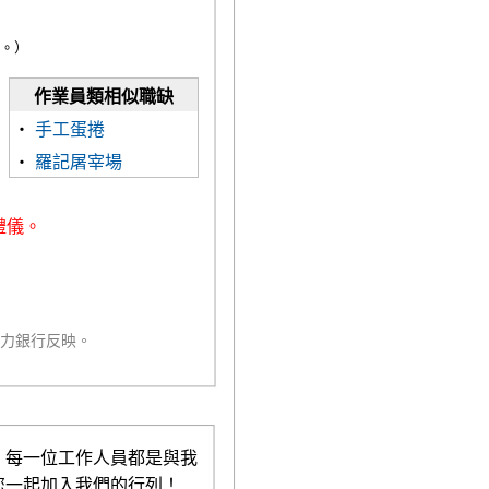
。）
作業員類相似職缺
‧
手工蛋捲
‧
羅記屠宰場
禮儀。
人力銀行反映。
，每一位工作人員都是與我
您一起加入我們的行列！