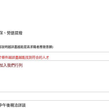
區
保、勞退提撥
容說明越詳盡越能提高求職者應徵意願)
才條件越詳盡越能找到符合的人才
加入我們行列
中午後親洽詳談