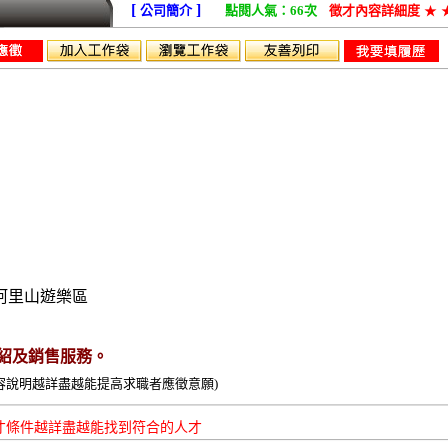
[
]
公司簡介
點閱人氣：66次
徵才內容詳細度
★
售業務
阿里山遊樂區
紹及銷售服務。
容說明越詳盡越能提高求職者應徵意願)
才條件越詳盡越能找到符合的人才