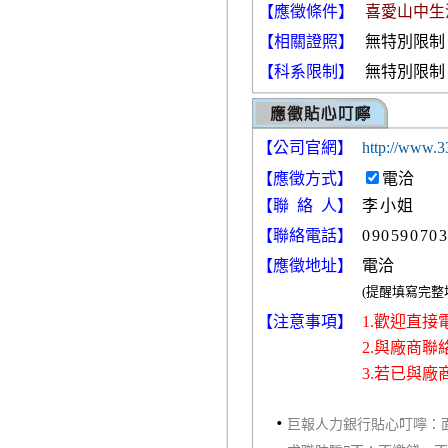
【應徵條件】
喜愛山中生
【相關證照】
無特別限制
【科系限制】
無特別限制
【公司官網】
http://www.3
【
應徵方式
】
電洽
【聯 絡 人】
李小姐
【聯絡電話】
09059070
【應徵地址】
電洽
(提醒填寫完
【注意事項】
1.歡迎直
2.與廠商
3.若已與
‧
巨報人力銀行貼心叮嚀：