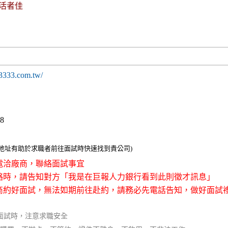
活者佳
3333.com.tw/
38
整地址有助於求職者前往面試時快速找到貴公司)
接電洽廠商，聯絡面試事宜
聯絡時，請告知對方「我是在巨報人力銀行看到此則徵才訊息」
廠商約好面試，無法如期前往赴約，請務必先電話告知，做好面試
面試時，注意求職安全