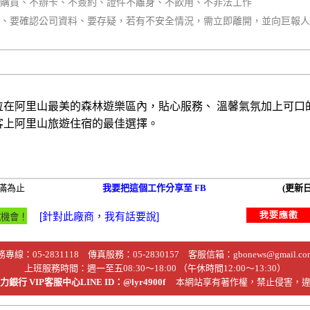
不購買、不辦卡、不簽約、證件不離身、不飲用、不非法工作
同、要確認公司資料、要存疑，若有不安全情況，需立即離開，並向巨報
位在阿里山最美的森林遊樂區內，貼心服務、 溫馨氣氛加上可口
客上阿里山旅遊住宿的最佳選擇。
滿為止
我要把這個工作分享至 FB
(更新日
務專線：
05-2831118
傳真服務：05-2830157 客服信箱：
gbonews@gmail.co
上班服務時間：週一至五08:30～18:00 （午休時間12:00～13:30）
銀行 VIP客服中心LINE ID：@lyr4900f
本網站享有著作權，禁止侵害，