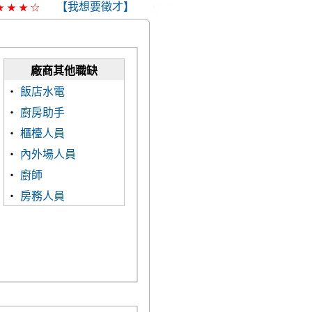
【我想要徵才】
★
★
★
☆
廠商其他職缺
‧
飯店水電
‧
廚房助手
‧
櫃檯人員
‧
內外場人員
‧
廚師
‧
房務人員