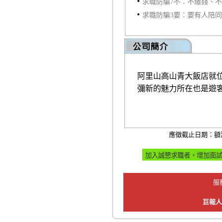
‧
求職防騙7不：不繳錢、
‧
求職防騙3要：要有人陪
阿里山高山青大飯店就
彌新的魅力所在也是遊
應徵截止日期：額
服
巨報人力