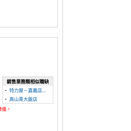
銷售業務類相似職缺
‧
特力屋－嘉義店...
‧
高山青大飯店
禮儀。