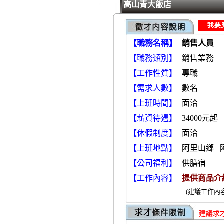
高山青大飯店
【職務名稱】
銷售人員
【職務類別】
銷
【工作性質】
專職
【需求人數】
數名
【上班時間】
面洽
【薪資待遇】
34000元起
【休假制度】
面洽
【上班地點】
阿里山鄉 
【公司福利】
供膳宿
【工作內容】
提供商品介
(建議工作內
建議求