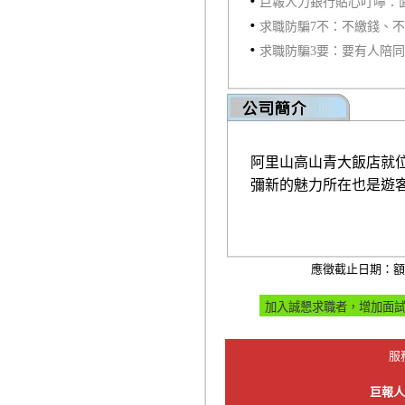
‧
巨報人力銀行貼心叮嚀：
‧
求職防騙7不：不繳錢、
‧
求職防騙3要：要有人陪
阿里山高山青大飯店就
彌新的魅力所在也是遊
應徵截止日期：額
服
巨報人力