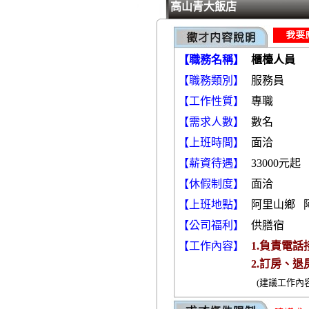
高山青大飯店
【職務名稱】
櫃檯人員
【職務類別】
【工作性質】
專職
【需求人數】
數名
【上班時間】
面洽
【薪資待遇】
33000元起
【休假制度】
面洽
【上班地點】
阿里山鄉 
【公司福利】
供膳宿
【工作內容】
1.負責電
2.訂房、
(建議工作內