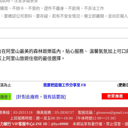
面試時，注意求職安全
不購買、不辦卡、不簽約、證件不離身、不飲用、不非法工作
同、要確認公司資料、要存疑，若有不安全情況，需立即離開，並向巨報
位在阿里山最美的森林遊樂區內，貼心服務、 溫馨氣氛加上可口
客上阿里山旅遊住宿的最佳選擇。
滿為止
我要把這個工作分享至 FB
(更新日
務專線：
05-2831118
傳真服務：05-2830157 客服信箱：
gbonews@gmail.co
上班服務時間：週一至五08:30～18:00 （午休時間12:00～13:30）
銀行 VIP客服中心LINE ID：@lyr4900f
本網站享有著作權，禁止侵害，