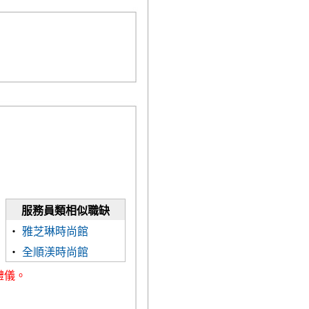
服務員類相似職缺
‧
雅芝琳時尚館
‧
全順渼時尚館
禮儀。