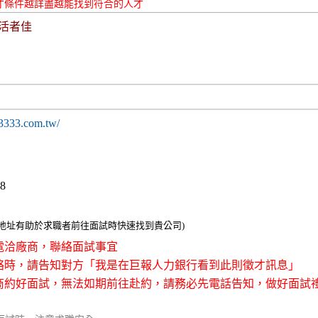
才條件越詳盡越能找到符合的人才
活者佳
3333.com.tw/
38
整地址有助於求職者前往面試時快速找到貴公司)
接電洽廠商，聯絡面試事宜
聯絡時，請告知對方「我是在巨報人力銀行看到此則徵才訊息」
廠商約好面試，無法如期前往赴約，請務必先電話告知，做好面試