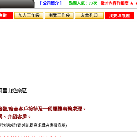
[
]
公司簡介
點閱人氣：73次
徵才內容詳細度
★
服務員
阿里山遊樂區
話接聽/廠商客戶接待及一般櫃檯事務處理。
退房、介紹客房。
容說明越詳盡越能提高求職者應徵意願)