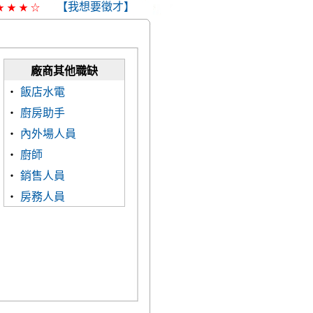
【我想要徵才】
★
★
★
☆
廠商其他職缺
‧
飯店水電
‧
廚房助手
‧
內外場人員
‧
廚師
‧
銷售人員
‧
房務人員