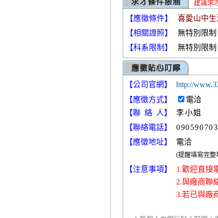
建議求
【應徵條件】
喜愛山中生
【相關證照】
無特別限制
【科系限制】
無特別限制
【公司官網】
http://www.3
【
應徵方式
】
電洽
【聯 絡 人】
李小姐
【聯絡電話】
09059070
【應徵地址】
電洽
(提醒填寫完
【注意事項】
1.歡迎直
2.與廠商
3.若已與