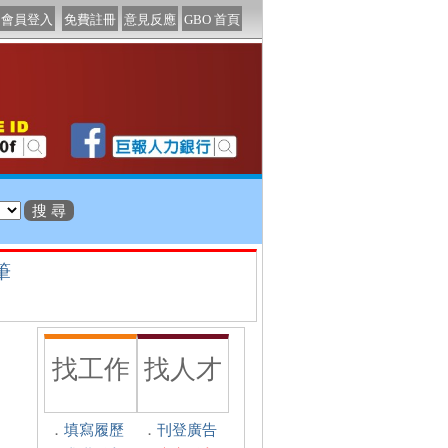
筆
找工作
找人才
．
填寫履歷
．
刊登廣告