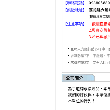
【聯絡電話】
09880588
【應徵地址】
嘉義縣六腳鄉
(提醒填寫完
【注意事項】
1.歡迎直
2.與廠商
3.若已與
‧
巨報人力銀行貼心叮嚀：
‧
求職防騙7不：不繳錢、
‧
求職防騙3要：要有人陪
為了能夠永續經營，本
我們的好伙伴，本單位
本單位的行列！