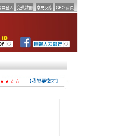
【我想要徵才】
★
★
☆
☆