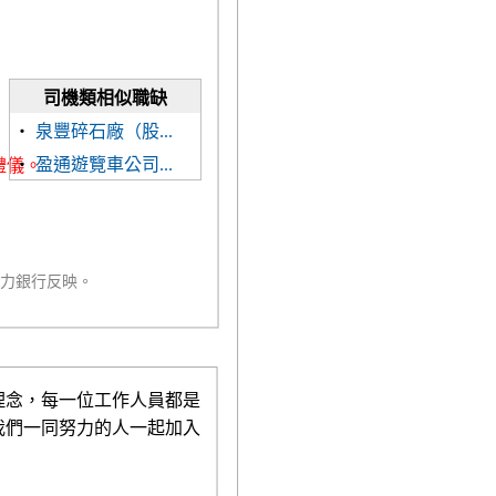
司機類相似職缺
‧
泉豐碎石廠（股...
‧
盈通遊覽車公司...
禮儀。
人力銀行反映。
理念，每一位工作人員都是
我們一同努力的人一起加入