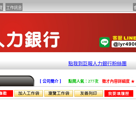
點我到巨報人力銀行粉絲團
[
]
公司簡介
點閱人氣：277次
徵才內容詳細度
★
司機