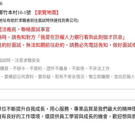
06
竹本村10-1號
【瀏覽地圖】
整地址有助於求職者前往面試時快速找到貴公司)
接電洽廠商，聯絡面試事宜
聯絡時，請告知對方「我是在巨報人力銀行看到此則徵才訊息」
廠商約好面試，無法如期前往赴約，請務必先電話告知，做好面試
面試時，注意求職安全
不購買、不辦卡、不簽約、證件不離身、不飲用、不非法工作
同、要確認公司資料、要存疑，若有不安全情況，需立即離開，並向巨報
單位不斷提升自我成長，用心服務、專業品質是我們最大的精神
擁有良好的工作環境，還提供員工學習與成長的機會，歡迎想與