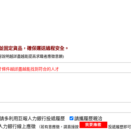
並固定貨品，確保運送過程安全。
容說明越詳盡越能提高求職者應徵意願)
才條件越詳盡越能找到符合的人才
請多利用巨報人力銀行投遞履歷
請攜履歷親洽
人力銀行線上應徵
（若有意應徵，請直接按
投遞履歷即可