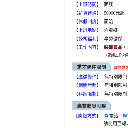
【上班時間】
面談
【薪資待遇】
50000元起
【休假制度】
面洽
【上班地點】
六腳鄉
【公司福利】
享勞健保
【工作內容】
裝卸貨品，
(建議工作內
建議求
【應徵條件】
無特別限制
【相關證照】
無特別限制
【科系限制】
無特別限制
【
應徵方式
】
電洽
請使用巨報