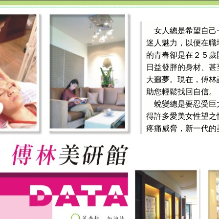
女人總是希望自己
迷人魅力，以便在職
的青春卻是在２５歲
日益發胖的身材、甚
大噩夢。現在，傅林
助您輕鬆找回自信。
蛻變總是要忍受巨
得許多愛美女性望之
疼痛威脅，新一代的
效」等三大功能，等
傅醫師表示，從日
說是愛美又怕痛女士
減少，而且疼痛程度
美容手術當然不是
對於皮膚的保養就更
老化的保養則不能輕