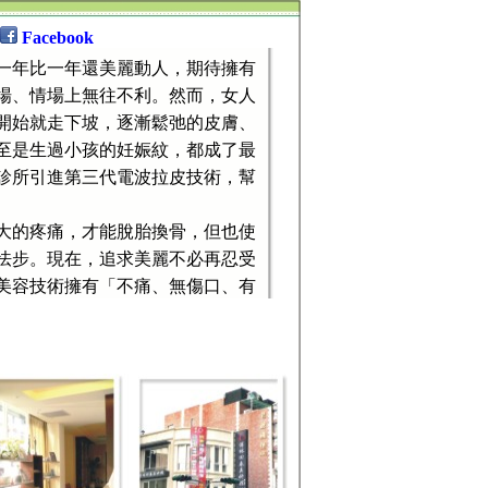
Facebook
一年比一年還美麗動人，期待擁有
場、情場上無往不利。然而，女人
開始就走下坡，逐漸鬆弛的皮膚、
至是生過小孩的妊娠紋，都成了最
診所引進第三代電波拉皮技術，幫
大的疼痛，才能脫胎換骨，但也使
怯步。現在，追求美麗不必再忍受
美容技術擁有「不痛、無傷口、有
你前來親身體驗。
本引進的第三代電波拉皮技術，可
的一大福音。不但效果顯著、費用
也大大降低。
愛美者的專利，隨著年齡的增長，
加重要。尤其是３０～６０歲，抗
忽。若是做過第三代的電波拉皮手