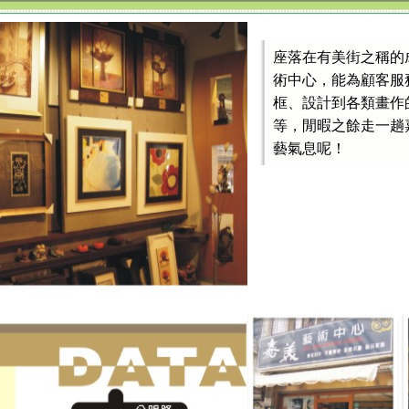
座落在有美街之稱的
術中心，能為顧客服
框、設計到各類畫作
等，閒暇之餘走一趟
藝氣息呢！